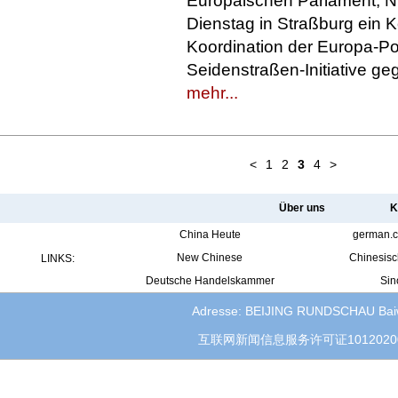
Europäischen Parlament, Ni
Dienstag in Straßburg ein K
Koordination der Europa-Pol
Seidenstraßen-Initiative ge
mehr...
<
1
2
3
4
>
Über uns
K
China Heute
german.c
New Chinese
Chinesisc
LINKS:
Deutsche Handelskammer
Sin
Adresse: BEIJING RUNDSCHAU Baiwan
互联网新闻信息服务许可证1012020