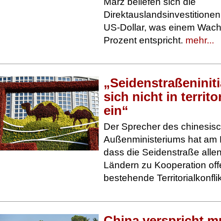
März beliefen sich die
Direktauslandsinvestitionen 
US-Dollar, was einem Wac
Prozent entspricht.
mehr...
„Seidenstraßeniniti
sich nicht in territo
ein“
Der Sprecher des chinesis
Außenministeriums hat am M
dass die Seidenstraße allen
Ländern zu Kooperation off
bestehende Territorialkonfli
China verspricht mu