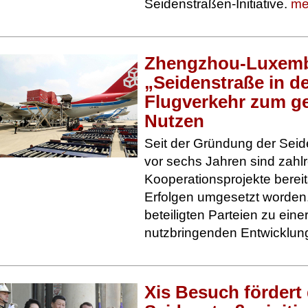
Seidenstraßen-Initiative.
meh
Zhengzhou-Luxemb
„Seidenstraße in de
Flugverkehr zum 
Nutzen
Seit der Gründung der Seide
vor sechs Jahren sind zahl
Kooperationsprojekte berei
Erfolgen umgesetzt worden.
beteiligten Parteien zu eine
nutzbringenden Entwicklun
Xis Besuch fördert 