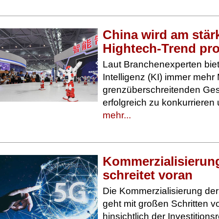
China wird am stär
Hightech-Trend pro
Laut Branchenexperten biet
Intelligenz (KI) immer mehr 
grenzüberschreitenden Ges
erfolgreich zu konkurrieren
mehr...
​Kommerzialisierun
schreitet voran
Die Kommerzialisierung de
geht mit großen Schritten 
hinsichtlich der Investitions