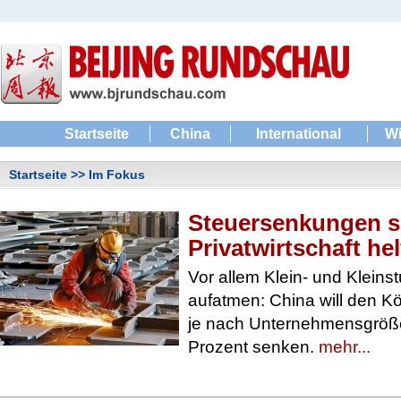
Startseite
China
International
Wi
Startseite
>> Im Fokus
Steuersenkungen s
Privatwirtschaft he
Vor allem Klein- und Klein
aufatmen: China will den K
je nach Unternehmensgröße
Prozent senken.
mehr...