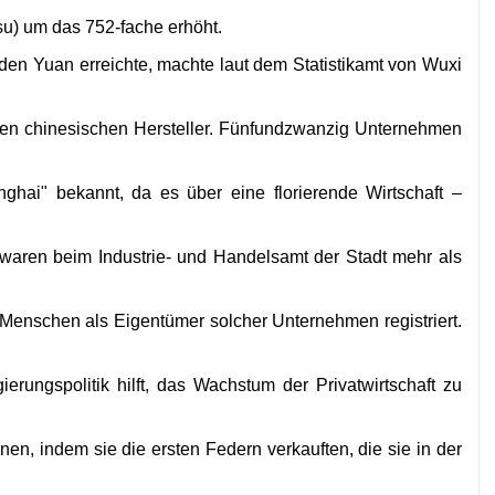
su) um das 752-fache erhöht.
iarden Yuan erreichte, machte laut dem Statistikamt von Wuxi
ten chinesischen Hersteller. F
ü
nfundzwanzig Unternehmen
nghai" bekannt, da es über eine florierende Wirtschaft
–
s waren beim Industrie- und Handelsamt der Stadt mehr als
 Menschen als Eigent
ü
mer solcher Unternehmen registriert.
erungspolitik hilft, das Wachstum der Privatwirtschaft zu
en, indem sie die ersten Federn verkauften, die sie in der