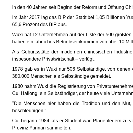
In den 40 Jahren seit Beginn der Reform und
Ö
ffnung Chi
Im Jahr 2017 lag das BIP der Stadt bei 1,05 Billionen Yua
65,6 Prozent des BIP aus.
Wuxi hat 12 Unternehmen auf der Liste der 500 gr
öß
ten
haben ein j
ä
hrliches Betriebseinkommen von
ü
ber 10 Mil
Als Geburtsst
ä
tte der modernen chinesischen Industri
insbesondere Privatwirtschaft
–
verf
ü
gt.
1978 gab es in Wuxi nur 506 Selbst
ä
ndige, von denen
380.000 Menschen als Selbständige gemeldet.
1980 nahm Wuxi die Registrierung von Privatunternehme
Cui Hailong, ein Selbständiger, der heute viele Unterneh
"Die Menschen hier haben die Tradition und den Mut,
beschleunigen."
Cui begann 1984, als er Student war, Pfauenfedern zu ve
Provinz Yunnan sammelten.