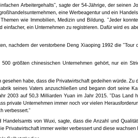
nfachen Arbeitergehalts", sagte der 54-J
ä
hrige, der seinen 
gro
ß
handelsunternehmen, eine Werbeagentur und ein Handels
mit Themen wie Immobilien, Medizin und Bildung. "Jeder kon
nd einfacher, ein Unternehmen zu registrieren. Dafür wird es a
erten, nachdem der verstorbene Deng Xiaoping 1992 die "Tou
 500 größten chinesischen Unternehmen gehört, nur ein Str
on gesehen habe, dass die Privatwirtschaft gedeihen würde. Zu 
brik seines Vaters anzuschließen und begann dort seine Kar
hr 2003 auf 50,3 Milliarden Yuan im Jahr 2015. "Das Land hat
ss private Unternehmen immer noch vor vielen Herausforderung
ch verbessert."
 Handelsamts von Wuxi, sagte, dass die Anzahl und Qualität 
die Privatwirtschaft immer weiter verbessert und diese wachsen l