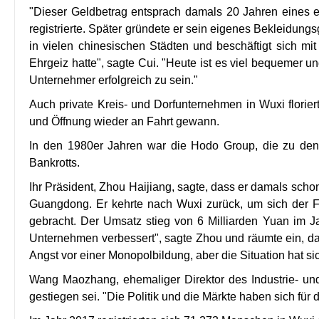
"Dieser Geldbetrag entsprach damals 20 Jahren eines ei
registrierte. Sp
ä
ter gr
ü
ndete er sein eigenes Bekleidungs
in vielen chinesischen St
ä
dten und besch
ä
ftigt sich 
Ehrgeiz hatte", sagte Cui. "Heute ist es viel bequemer u
Unternehmer erfolgreich zu sein."
Auch private Kreis- und Dorfunternehmen in Wuxi flori
und Öffnung wieder an Fahrt gewann.
In den 1980er Jahren war die Hodo Group, die zu den
Bankrotts.
Ihr Präsident, Zhou Haijiang, sagte, dass er damals sch
Guangdong. Er kehrte nach Wuxi zurück, um sich der Fa
gebracht. Der Umsatz stieg von 6 Milliarden Yuan im Ja
Unternehmen verbessert", sagte Zhou und räumte ein, da
Angst vor einer Monopolbildung, aber die Situation hat si
Wang Maozhang, ehemaliger Direktor des Industrie- und
gestiegen sei. "Die Politik und die Märkte haben sich für 