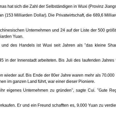
nas hat sich die Zahl der Selbständigen in Wuxi (Provinz Jiang
n (153 Milliarden Dollar). Die Privatwirtschaft, die 689,6 Mill
 chinesischen Unternehmen und 24 auf der Liste der 500 gr
öß
liarden Yuan.
e und des Handels ist Wuxi seit Jahren als "das kleine Sha
45 in
der Innenstadt arbeiteten. Bis Juli des laufenden Jahre
n wieder auf. Bis Ende der 80er Jahre waren mehr als 70.000
men im ganzen Land führt, war einer dieser Pioniere.
 ihr eigenes Unternehmen zu gr
ü
nden", sagte Cui. "Gute Regi
rkaufen. Er und ein Freund schafften es, 9.000 Yuan zu verdien