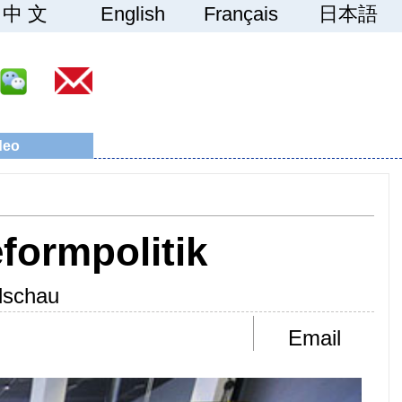
中 文
English
Français
日本語
deo
formpolitik
dschau
Email