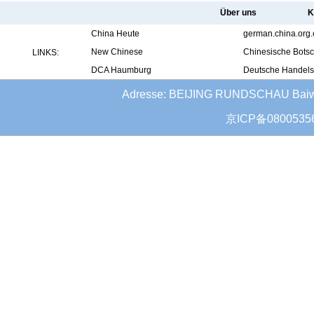
Über uns
K
China Heute
german.china.org.
New Chinese
Chinesische Botsc
LINKS:
DCA Haumburg
Deutsche Handel
Adresse: BEIJING RUNDSCHAU Baiwanz
京ICP备080053