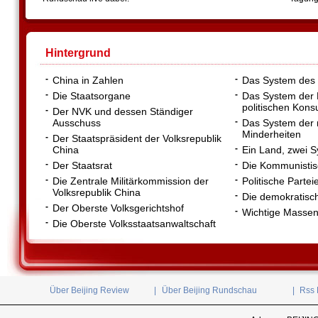
Hintergrund
-
-
China in Zahlen
Das System des 
-
-
Die Staatsorgane
Das System der
politischen Konsu
-
Der NVK und dessen Ständiger
-
Ausschuss
Das System der 
Minderheiten
-
Der Staatspräsident der Volksrepublik
-
China
Ein Land, zwei 
-
-
Der Staatsrat
Die Kommunistis
-
-
Die Zentrale Militärkommission der
Politische Part
Volksrepublik China
-
Die demokratisc
-
Der Oberste Volksgerichtshof
-
Wichtige Massen
-
Die Oberste Volksstaatsanwaltschaft
Über Beijing Review
|
Über Beijing Rundschau
|
Rss 