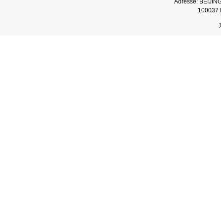
Adresse: BEIJI
100037 B