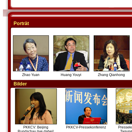
Porträt
Zhao Yuan
Huang Youyi
Zhang Qianhong
Bilder
PKKCV: Beijing
PKKCV-Pressekonferenz
Presseko
Rundschau live dabei!
Tagung