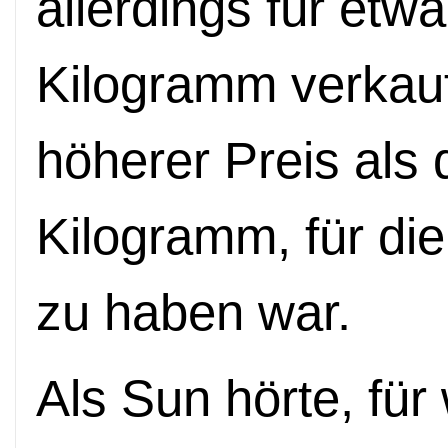
allerdings f
ü
r etwa
Kilogramm verkau
höherer Preis als 
Kilogramm, f
ü
r di
zu haben war.
Als Sun hörte, f
ü
r