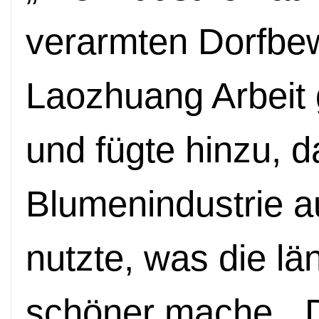
verarmten Dorfbe
Laozhuang Arbeit
und f
ü
gte hinzu, d
Blumenindustrie 
nutzte, was die l
schöner mache.
„