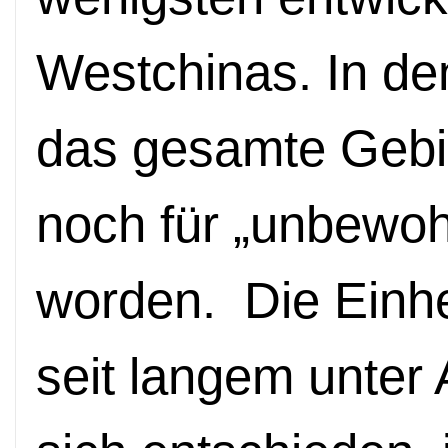
Westchinas. In de
das gesamte Gebi
noch f
ü
r
„
unbewoh
worden. Die Einhe
seit langem unter