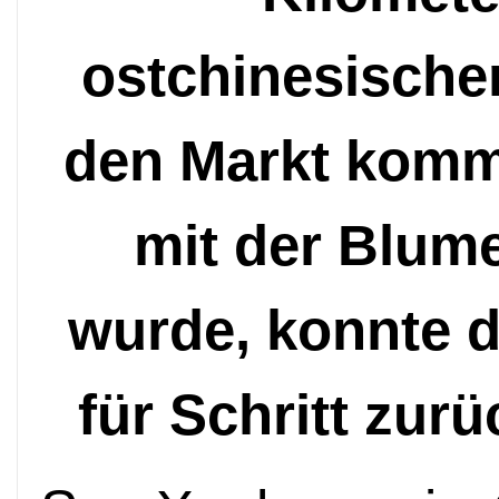
ostchinesische
den Markt kommt
mit der Blum
wurde, konnte d
f
ü
r Schritt zur
ü