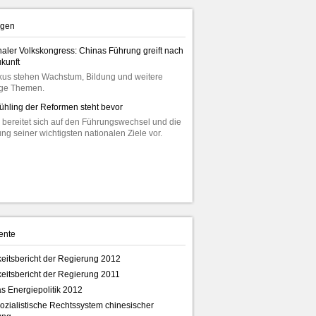
gen
naler Volkskongress: Chinas Führung greift nach
kunft
kus stehen Wachstum, Bildung und weitere
ige Themen.
rühling der Reformen steht bevor
 bereitet sich auf den Führungswechsel und die
ung seiner wichtigsten nationalen Ziele vor.
 2010
NO. 11, 2010
NO. 11, 2009
NO. 10, 20
ente
keitsbericht der Regierung 2012
keitsbericht der Regierung 2011
s Energiepolitik 2012
ozialistische Rechtssystem chinesischer