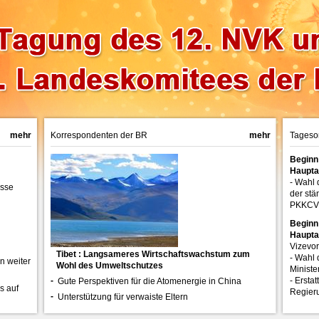
mehr
Korrespondenten der BR
mehr
Tageso
Beginn
Haupta
- Wahl 
esse
der stä
PKKCV
Beginn
Haupta
Vizevo
Tibet : Langsameres Wirtschaftswachstum zum
- Wahl 
n weiter
Wohl des Umweltschutzes
Ministe
-
- Ersta
Gute Perspektiven für die Atomenergie in China
s auf
Regier
-
Unterstützung für verwaiste Eltern