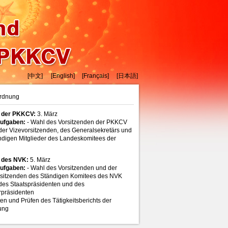
[中文]
[English]
[Français]
[日本語]
rdnung
 der PKKCV:
3. März
ufgaben:
- Wahl des Vorsitzenden der PKKCV
der Vizevorsitzenden, des Generalsekretärs und
ndigen Mitglieder des Landeskomitees der
 des NVK:
5. März
ufgaben:
- Wahl des Vorsitzenden und der
rsitzenden des Ständigen Komitees des NVK
des Staatspräsidenten und des
rpräsidenten
tten und Prüfen des Tätigkeitsberichts der
ung