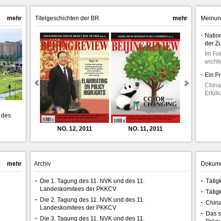
mehr
Titelgeschichten der BR
mehr
Meinun
-
Natio
der Zu
Im Fo
wicht
-
Ein F
China
Erfüll
 des
11, 2012
NO. 12, 2011
NO. 11, 2011
NO. 12,
mehr
Archiv
Dokum
-
-
Die 1. Tagung des 11. NVK und des 11.
Tätig
Landeskomitees der PKKCV
-
Tätig
-
Die 2. Tagung des 11. NVK und des 11.
-
China
Landeskomitees der PKKCV
-
Das s
-
Die 3. Tagung des 11. NVK und des 11.