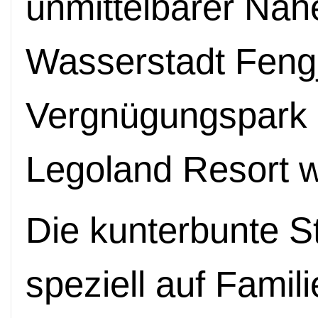
unmittelbarer Nähe
Wasserstadt Fengj
Vergnügungspark i
Legoland Resort w
Die kunterbunte St
speziell auf Famili