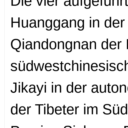
Die vier aufgeführ
Huanggang in der
Qiandongnan der 
südwestchinesisc
Jikayi in der aut
der Tibeter im Sü