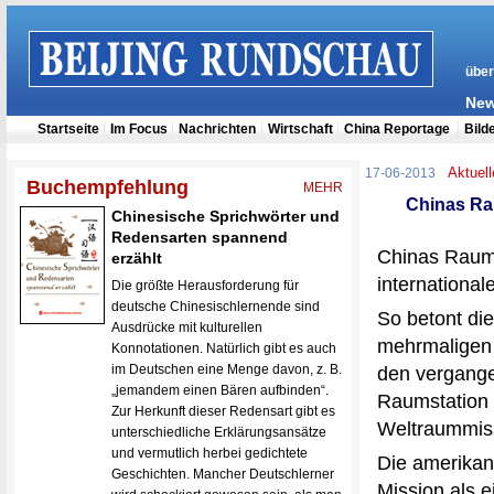
Aktuell
17-06-2013
Chinas Ra
Chinas Raumf
international
So betont di
mehrmaligen
den vergange
Raumstation 
Weltraummissi
Die amerikan
Mission als e