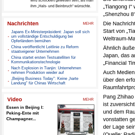
„Tiangong I"
„Shenzhou 8"
Die Nachrich
Start von „T
Weltraum-Ma
Ähnlich äuße
Japan, das am
„Financial Ti
Auch Medien 
über den erfo
Raumfahrtpro
Pang Zhihao 
ist zuversich
und dem Rau
vonstatten ge
der Lage sei
(Quelle: Radi