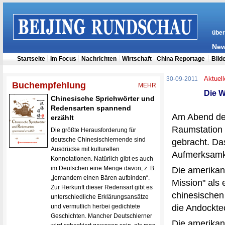
Aktuell
30-09-2011
Die W
Am Abend des
Raumstation „
gebracht. Da
Aufmerksamke
Die amerikan
Mission" als 
chinesischen
die Andocktec
Die amerikan