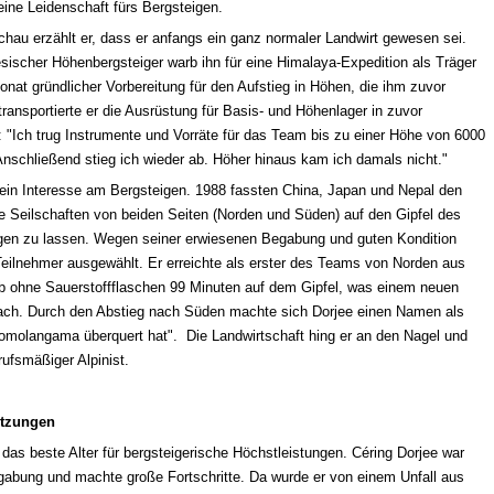
eine Leidenschaft fürs Bergsteigen.
chau erzählt er, dass er anfangs ein ganz normaler Landwirt gewesen sei.
sischer Höhenbergsteiger warb ihn für eine Himalaya-Expedition als Träger
nat gründlicher Vorbereitung für den Aufstieg in Höhen, die ihm zuvor
transportierte er die Ausrüstung für Basis- und Höhenlager in zuvor
: "Ich trug Instrumente und Vorräte für das Team bis zu einer Höhe von 6000
Anschließend stieg ich wieder ab. Höher hinaus kam ich damals nicht."
in Interesse am Bergsteigen. 1988 fassten China, Japan und Nepal den
e Seilschaften von beiden Seiten (Norden und Süden) auf den Gipfel des
en zu lassen. Wegen seiner erwiesenen Begabung und guten Kondition
Teilnehmer ausgewählt. Er erreichte als erster des Teams von Norden aus
ieb ohne Sauerstoffflaschen 99 Minuten auf dem Gipfel, was einem neuen
ach. Durch den Abstieg nach Süden machte sich Dorjee einen Namen als
Qomolangama überquert hat".
Die Landwirtschaft hing er an den Nagel und
rufsmäßiger Alpinist.
etzungen
 das beste Alter für bergsteigerische Höchstleistungen. Céring Dorjee war
bung und machte große Fortschritte. Da wurde er von einem Unfall aus