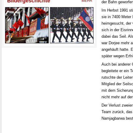
der Bahn geworfen
Im Herbst 1991 st
sie in 7400 Meter
heimgesucht, der
sich in der Eisrin
dabei das Seil. Al
war Dorjee mehr a
angehäuft hatte. 
später wegen Erfr
Auch bei anderer G
begleitete er ein
rutschte der Leite
Mitglied der Seil
mit dem Sicherungs
nicht mehr auf der
Der Verlust zweier
Team zurück, das 
Namjagbarwa
best