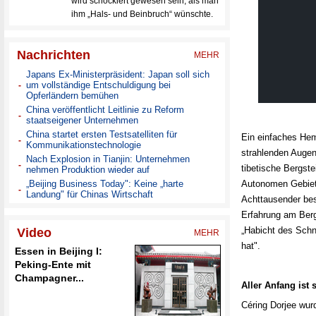
Ein einfaches Hem
strahlenden Augen
tibetische Bergste
Autonomen Gebiets
Achttausender best
Erfahrung am Berg
„Habicht des Schn
hat".
Aller Anfang ist
Céring Dorjee wur