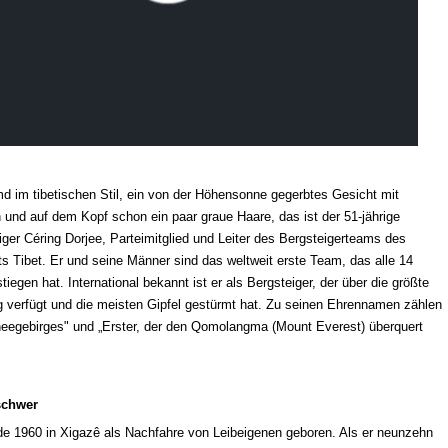
d im tibetischen Stil, ein von der Höhensonne gegerbtes Gesicht mit
 und auf dem Kopf schon ein paar graue Haare, das ist der 51-jährige
iger Céring Dorjee, Parteimitglied und Leiter des Bergsteigerteams des
 Tibet. Er und seine Männer sind das weltweit erste Team, das alle 14
iegen hat. International bekannt ist er als Bergsteiger, der über die größte
 verfügt und die meisten Gipfel gestürmt hat. Zu seinen Ehrennamen zählen
eegebirges" und „Erster, der den Qomolangma (Mount Everest) überquert
 schwer
de 1960 in Xigazê als Nachfahre von Leibeigenen geboren. Als er neunzehn