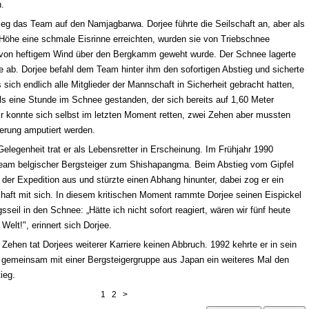
.
ieg das Team auf den
Namjagbarwa
. Dorjee führte die Seilschaft an, aber als
 Höhe eine schmale Eisrinne erreichten, wurden sie von Triebschnee
 von heftigem Wind über den Bergkamm geweht wurde. Der Schnee lagerte
ne ab. Dorjee befahl dem Team hinter ihm den sofortigen Abstieg und sicherte
s sich endlich alle Mitglieder der Mannschaft in Sicherheit gebracht hatten,
ls eine Stunde im Schnee gestanden, der sich bereits auf 1,60 Meter
Er konnte sich selbst im letzten Moment retten, zwei Zehen aber mussten
ierung amputiert werden.
elegenheit trat er als Lebensretter in Erscheinung. Im Frühjahr 1990
 Team belgischer Bergsteiger zum
Shishapangma
. Beim Abstieg vom Gipfel
r der Expedition aus und stürzte einen Abhang hinunter, dabei zog er ein
schaft mit sich. In diesem kritischen Moment rammte Dorjee seinen Eispickel
seil in den Schnee: „Hätte ich nicht sofort reagiert, wären wir fünf heute
 Welt!", erinnert sich Dorjee.
 Zehen tat Dorjees weiterer Karriere keinen Abbruch. 1992 kehrte er in sein
gemeinsam mit einer Bergsteigergruppe aus Japan ein weiteres Mal den
ieg.
1
2
>