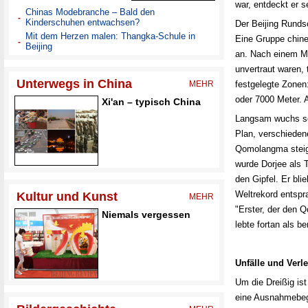
war, entdeckt er s
Der Beijing Runds
Eine Gruppe chine
an. Nach einem Mo
unvertraut waren, 
festgelegte Zonen
oder 7000 Meter. 
Langsam wuchs se
Plan, verschieden
Qomolangma steig
wurde Dorjee als 
den Gipfel. Er bl
Weltrekord entspr
"Erster, der den 
lebte fortan als be
Unfälle und Verl
Um die Dreißig ist
eine Ausnahmebega