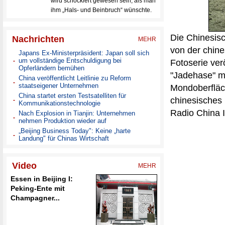
Die Chinesis
von der chin
Fotoserie ver
"Jadehase" m
Mondoberfläch
chinesisches 
Radio China I