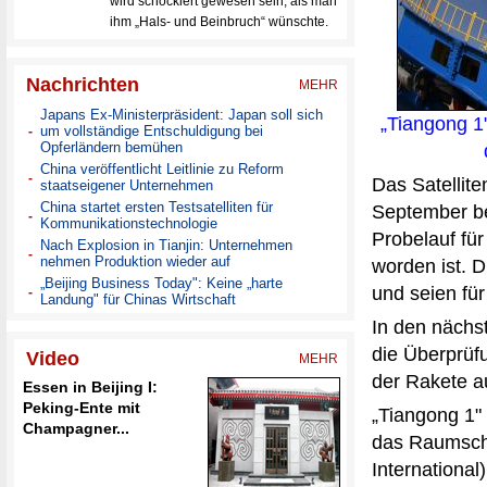
„Tiangong 1
Das Satellit
September be
Probelauf fü
worden ist. 
und seien für
In den nächs
die Überprüf
der Rakete 
„Tiangong 1"
das Raumschi
International)