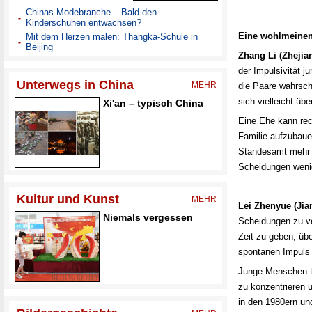
Eine wohlmeinen
Zhang Li (Zhejian
der Impulsivität 
die Paare wahrsch
sich vielleicht üb
Eine Ehe kann rech
Familie aufzubaue
Standesamt mehr H
Scheidungen wenig
Lei Zhenyue (Jia
Scheidungen zu ve
Zeit zu geben, üb
spontanen Impuls 
Junge Menschen te
zu konzentrieren 
in den 1980ern un