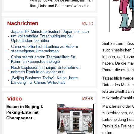
Seit kurzem müsse
südchinesischen 
können, da die zu
haben. Da die max
Paare, die es nic
Tatsächlich werde
Daten des Minister
letzten zwölf Jahr
maximale Anzahl v
Manche sind der 
zu zerbrechen, da 
Entscheidung hera
Praxis die Freihe
retten.