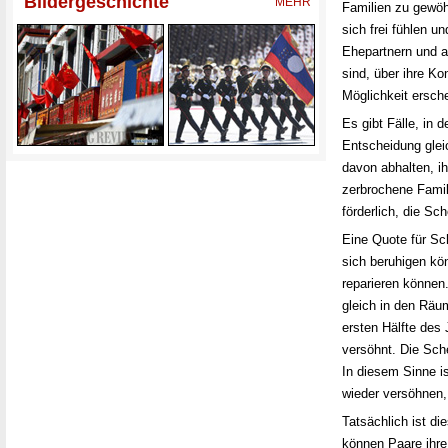
Familien zu gewöhn
sich frei fühlen u
Ehepartnern und a
sind, über ihre Ko
Möglichkeit ersch
Es gibt Fälle, in 
Entscheidung gleic
davon abhalten, i
zerbrochene Famil
förderlich, die Sc
Eine Quote für Sc
sich beruhigen kö
reparieren können.
gleich in den Räu
ersten Hälfte des
versöhnt. Die Sche
In diesem Sinne i
wieder versöhnen, 
Tatsächlich ist di
können Paare ihr