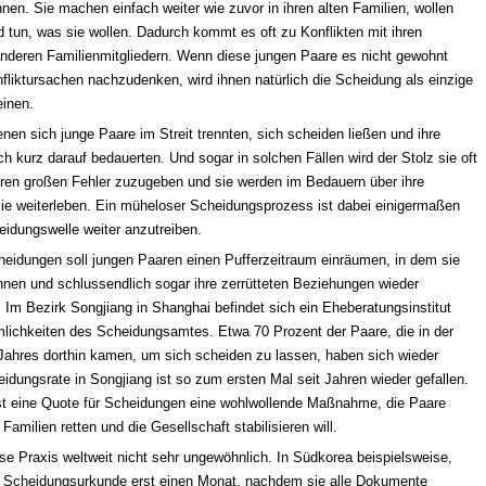
en. Sie machen einfach weiter wie zuvor in ihren alten Familien, wollen
nd tun, was sie wollen. Dadurch kommt es oft zu Konflikten mit ihren
nderen Familienmitgliedern. Wenn diese jungen Paare es nicht gewohnt
nfliktursachen nachzudenken, wird ihnen natürlich die Scheidung als einzige
einen.
denen sich junge Paare im Streit trennten, sich scheiden ließen und ihre
h kurz darauf bedauerten. Und sogar in solchen Fällen wird der Stolz sie oft
hren großen Fehler zuzugeben und sie werden im Bedauern über ihre
ie weiterleben. Ein müheloser Scheidungsprozess ist dabei einigermaßen
heidungswelle weiter anzutreiben.
heidungen soll jungen Paaren einen Pufferzeitraum einräumen, in dem sie
nnen und schlussendlich sogar ihre zerrütteten Beziehungen wieder
 Im Bezirk Songjiang in Shanghai befindet sich ein Eheberatungsinstitut
mlichkeiten des Scheidungsamtes. Etwa 70 Prozent der Paare, die in der
 Jahres dorthin kamen, um sich scheiden zu lassen, haben sich wieder
idungsrate in Songjiang ist so zum ersten Mal seit Jahren wieder gefallen.
st eine Quote für Scheidungen eine wohlwollende Maßnahme, die Paare
Familien retten und die Gesellschaft stabilisieren will.
ese Praxis weltweit nicht sehr ungewöhnlich. In Südkorea beispielsweise,
e Scheidungsurkunde erst einen Monat, nachdem sie alle Dokumente