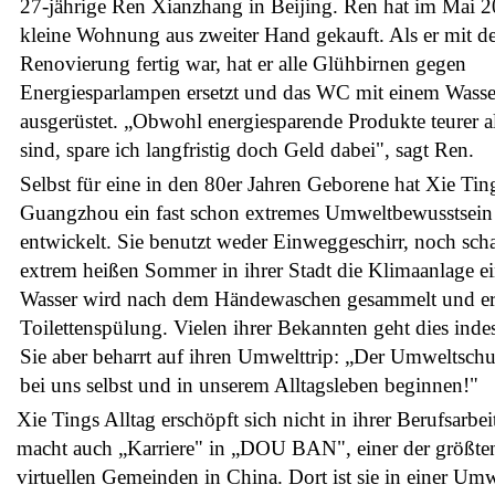
27-jährige Ren Xianzhang in Beijing. Ren hat im Mai 2
kleine Wohnung aus zweiter Hand gekauft. Als er mit de
Renovierung fertig war, hat er alle Glühbirnen gegen
Energiesparlampen ersetzt und das WC mit einem Wasse
ausgerüstet. „Obwohl energiesparende Produkte teurer a
sind, spare ich langfristig doch Geld dabei", sagt Ren.
Selbst für eine in den 80er Jahren Geborene hat Xie Tin
Guangzhou ein fast schon extremes Umweltbewusstsein
entwickelt. Sie benutzt weder Einweggeschirr, noch schal
extrem heißen Sommer in ihrer Stadt die Klimaanlage ei
Wasser wird nach dem Händewaschen gesammelt und ers
Toilettenspülung. Vielen ihrer Bekannten geht dies indes
Sie aber beharrt auf ihren Umwelttrip: „Der Umweltsch
bei uns selbst und in unserem Alltagsleben beginnen!"
Xie Tings Alltag erschöpft sich nicht in ihrer Berufsarbei
macht auch „Karriere" in „DOU BAN", einer der größte
virtuellen Gemeinden in China. Dort ist sie in einer Um